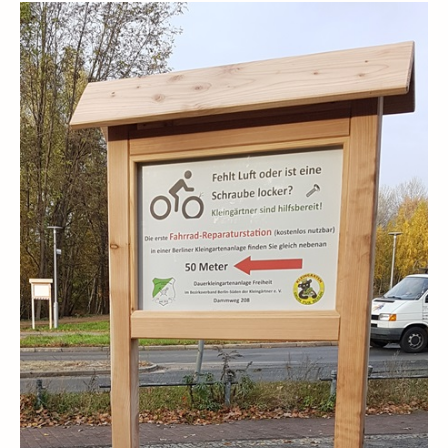
Spielplatz
Holzbackofen
Dendrophon
Schaubienenstock
Getreidelehrgarten
Fitnesspark
Chronik einer Idee
Pressefotos
Laubenpieper-Adventsmarkt
Kontakt/Impressum