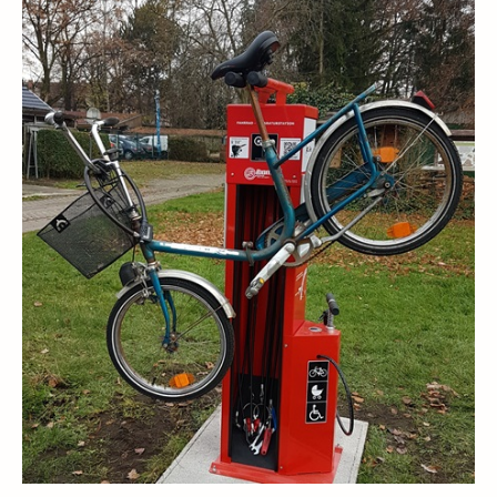
Schau- und Lehrgarten
Fruchthecke
Streuobstwiese
Puzzle
Naschstraße
Trockenmauer
Kräutergarten
Vögel
Quiztafel
Fledermaus
Hinter die Rinde geschaut